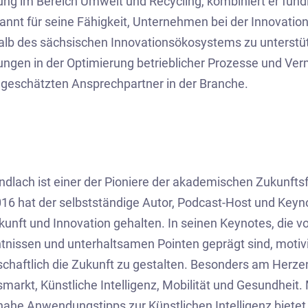
ung im Bereich Umwelt und Recycling, kombiniert er fund
kannt für seine Fähigkeit, Unternehmen bei der Innovat
alb des sächsischen Innovationsökosystems zu unterstü
ungen in der Optimierung betrieblicher Prozesse und Ve
geschätzten Ansprechpartner in der Branche.
ndlach ist einer der Pioniere der akademischen Zukunf
016 hat der selbstständige Autor, Podcast-Host und Key
kunft und Innovation gehalten. In seinen Keynotes, die v
tnissen und unterhaltsamen Pointen geprägt sind, motivie
schaftlich die Zukunft zu gestalten. Besonders am Herzen
smarkt, Künstliche Intelligenz, Mobilität und Gesundheit. 
nahe Anwendungstipps zur Künstlichen Intelligenz bietet, 