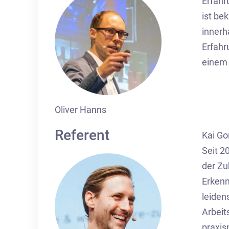
Erfahr
ist be
innerh
Erfahr
einem 
Oliver Hanns
Referent
Kai Go
Seit 2
der Zu
Erkenn
leiden
Arbeit
praxis