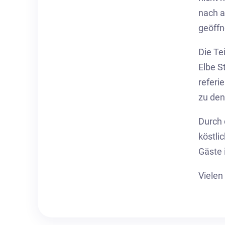
nach a
geöffn
Die Te
Elbe S
referi
zu den
Durch 
köstli
Gäste 
Vielen