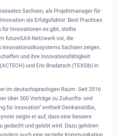
reistaates Sachsen, als Projektmanager für
nnovation als Erfolgsfaktor: Best Practices
ür Innovationen es gibt, stellte
em futureSAX-Netzwerk vor, die
es Innovationsökosystems Sachsen zeigen.
affen und ihre Innovationsfähigkeit
(ACTECH) und Eric Bradatsch (TEXSib) in
her im deutschsprachigen Raum. Seit 2016
ker über 300 Vorträge zu Zukunfts- und
g für Innovation“ enthielt Denkanstöße,
ynote zeigte er auf, dass eine bessere
u gedacht und gelebt wird. Dazu gehören
, sondern auch eine gezielte Kommunikation