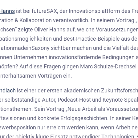
 Hanns
ist bei futureSAX, der Innovationsplattform des F
ation & Kollaboration verantwortlich. In seinem Vortrag „I
chsen“ zeigte Oliver Hanns auf, welche Voraussetzungen f
ipationsmöglichkeiten und Best-Practice-Beispiele aus d
ationmadeinSaxony sichtbar machen und die Vielfalt d
nnen Unternehmen innovationsfördernde Bedingungen sch
öpfen? Auf diese Fragen gingen Marc Schulze-Drechsel 
unterhaltsamen Vorträgen ein.
ndlach
ist einer der ersten akademischen Zukunftsforsc
der selbstständige Autor, Podcast-Host und Keynote Spea
tionsthemen. Sein Vortrag „Neue Arbeit als Voraussetzun
tsvisionen und konkrete Erfolgsgeschichten. In seiner Ke
werbsposition nur erreicht werden kann, wenn Arbeit ne
nur der objektiv kluge Einsatz notwendiger Technologien