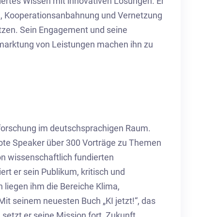
iertes Wissen mit innovativen Lösungen. Er
ion, Kooperationsanbahnung und Vernetzung
tzen. Sein Engagement und seine
rmarktung von Leistungen machen ihn zu
tsforschung im deutschsprachigen Raum.
note Speaker über 300 Vorträge zu Themen
on wissenschaftlich fundierten
rt er sein Publikum, kritisch und
 liegen ihm die Bereiche Klima,
Mit seinem neuesten Buch „KI jetzt!“, das
setzt er seine Mission fort, Zukunft