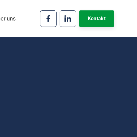
er uns


Kontakt